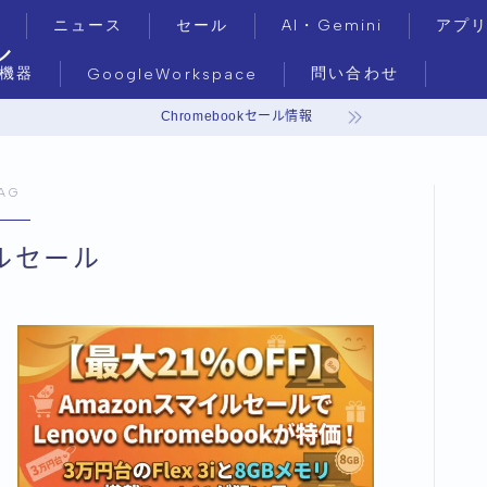
ニュース
セール
AI・Gemini
アプ
ル
機器
問い合わせ
GoogleWorkspace
Chromebookセール情報
AG
ルセール