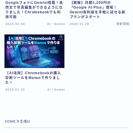
GoogleフォトにGemini搭載！自
【朗報】月額1,200円の
然文で写真編集ができるようにな
「Google AI Plus」登場！
りました！Chromebookでも利
Gemini有料版を手軽に試せる新
用可能
プランがスタート
2026.02.04
AI・Gemini
2026.01.29
更新情報
【AI活用】Chromebookの購入
診断ツールをManusで作りまし
た！
2026.01.15
AI・Gemini
Follow Me
HOME
生成AI