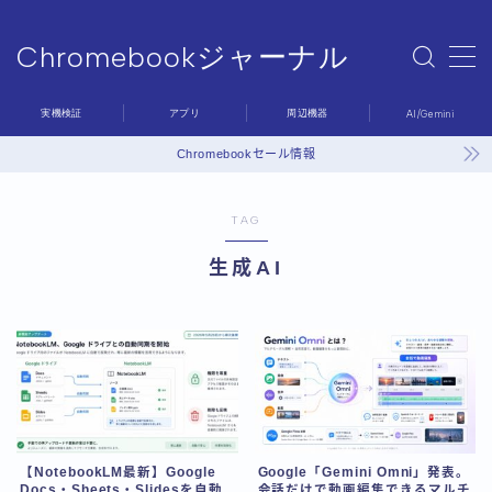
Chromebookジャーナル
MENU
Chromebookジャーナル
実機検証
アプリ
周辺機器
AI/Gemini
Sample Page
デモプリセット記事 #6
Chromebookセール情報
プライバシーポリシー
利用規約／特定商取引法に基づく表記
TAG
問い合わせ
有料記事の決済完了ページ
生成AI
運営者情報
【NotebookLM最新】Google
Google「Gemini Omni」発表。
Docs・Sheets・Slidesを自動
会話だけで動画編集できるマルチ