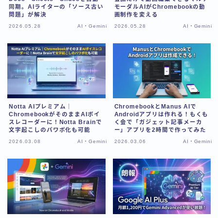
同期。AIライターの「ソース古い
モーダルAIがChromebookの動
問題」が解決
画制作を変える
2026.05.28
AI・Gemini
2026.05.28
AI・Gemini
Notta AIプレミアム｜
ChromebookとManus AIで
ChromebookがそのままAIボイ
Androidアプリは作れる！もくも
スレコーダーに！Notta Brainで
く会で「ガジェット記事メーカ
文字起こしのパワポ化も可能
ー」アプリを2時間で作ってみた
2026.03.08
AI・Gemini
2026.03.06
AI・Gemini