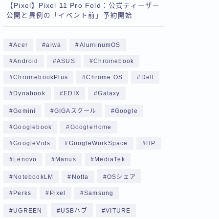
【Pixel】Pixel 11 Pro Fold：公式ティーザー
公開と異例の「イベント前」予約開始
Acer
aiwa
AluminumOS
Android
ASUS
Chromebook
ChromebookPlus
Chrome OS
Dell
Dynabook
EDIX
Galaxy
Gemini
GIGAスクール
Google
Googlebook
GoogleHome
GoogleVids
GoogleWorkSpace
HP
Lenovo
Manus
MediaTek
NotebookLM
Notta
OSシェア
Perks
Pixel
Samsung
UGREEN
USBハブ
VITURE