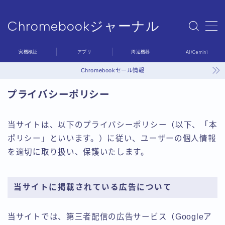
Chromebookジャーナル
MENU
Chromebookジャーナル
実機検証
アプリ
周辺機器
AI/Gemini
Sample Page
デモプリセット記事 #6
Chromebookセール情報
プライバシーポリシー
プライバシーポリシー
利用規約／特定商取引法に基づく表記
問い合わせ
有料記事の決済完了ページ
当サイトは、以下のプライバシーポリシー（以下、「本
運営者情報
ポリシー」といいます。）に従い、ユーザーの個人情報
を適切に取り扱い、保護いたします。
当サイトに掲載されている広告について
当サイトでは、第三者配信の広告サービス（Googleア