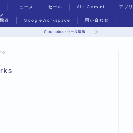
ニュース
セール
AI・Gemini
アプ
ル
機器
問い合わせ
GoogleWorkspace
Chromebookセール情報
AG
rks