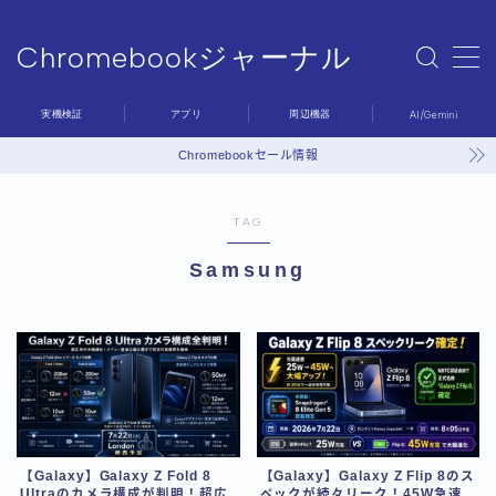
Chromebookジャーナル
MENU
Chromebookジャーナル
実機検証
アプリ
周辺機器
AI/Gemini
Sample Page
デモプリセット記事 #6
Chromebookセール情報
プライバシーポリシー
利用規約／特定商取引法に基づく表記
TAG
問い合わせ
有料記事の決済完了ページ
Samsung
運営者情報
【Galaxy】Galaxy Z Fold 8
【Galaxy】Galaxy Z Flip 8のス
Ultraのカメラ構成が判明！超広
ペックが続々リーク！45W急速