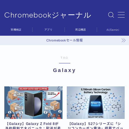
Chromebookジャーナル
MENU
Chromebookジャーナル
実機検証
アプリ
周辺機器
AI/Gemini
Sample Page
デモプリセット記事 #6
Chromebookセール情報
プライバシーポリシー
利用規約／特定商取引法に基づく表記
TAG
問い合わせ
有料記事の決済完了ページ
Galaxy
運営者情報
【Galaxy】Galaxy Z Fold 8が
【Galaxy】S27シリーズに「シ
予約殺到で大パニック：配送が最
リコンカーボン電池」搭載でバッ