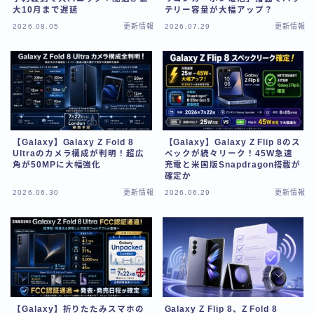
大10月まで遅延
テリー容量が大幅アップ？
2026.08.05
更新情報
2026.07.29
更新情報
【Galaxy】Galaxy Z Fold 8
【Galaxy】Galaxy Z Flip 8のス
Ultraのカメラ構成が判明！超広
ペックが続々リーク！45W急速
角が50MPに大幅強化
充電と米国版Snapdragon搭載が
確定か
2026.06.30
更新情報
2026.06.29
更新情報
【Galaxy】折りたたみスマホの
Galaxy Z Flip 8、Z Fold 8