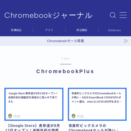
Chromebookジャーナル
MENU
Chromebookジャーナル
実機検証
アプリ
周辺機器
AI/Gemini
Sample Page
デモプリセット記事 #6
Chromebookセール情報
プライバシーポリシー
利用規約／特定商取引法に基づく表記
TAG
問い合わせ
有料記事の決済完了ページ
ChromebookPlus
運営者情報
【Google Store】表参道が8月
有楽町ビックカメラの
13日オープン！米国外初の旗艦
Chromebookセールが熱い｜