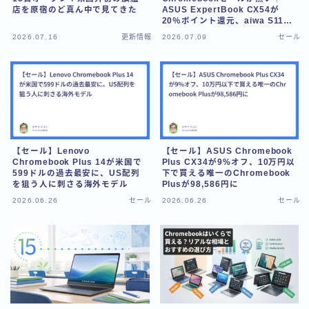
店を原宿のど真ん中で見てきた
ASUS ExpertBook CX54が
20％ポイント還元、aiwa S11の
39,800円もまだ残ってた
2026.07.16
更新情報
2026.07.09
セール
【セール】Lenovo
【セール】ASUS Chromebook
Chromebook Plus 14が米国で
Plus CX34が9%オフ、10万円以
599ドルの過去最安に、US配列
下で買える唯一のChromebook
を狙う人に刺さる海外モデル
Plusが98,586円に
2026.06.26
セール
2026.06.26
セール