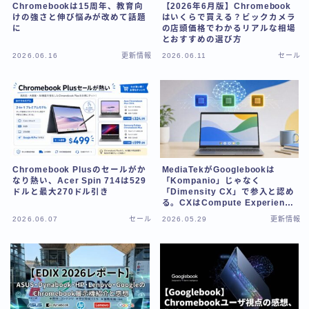
Chromebookは15周年、教育向
【2026年6月版】Chromebook
けの強さと伸び悩みが改めて話題
はいくらで買える？ビックカメラ
に
の店頭価格でわかるリアルな相場
とおすすめの選び方
2026.06.16
更新情報
2026.06.11
セール
Chromebook Plusのセールがか
MediaTekがGooglebookは
なり熱い、Acer Spin 714は529
「Kompanio」じゃなく
ドルと最大270ドル引き
「Dimensity CX」で参入と認め
る。CXはCompute Experience
の意味
2026.06.07
セール
2026.05.29
更新情報