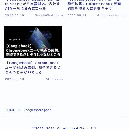
in Sheetsが日本語対応。表計算
能が拡張。Chromebookで動画
AIが一気に身近になった
資料を作る人にも効きそう
2026.06.19
GoogleWorkspace
2026.06.18
GoogleWorkspace
【Googlebook】Chromebook
ユーザ視点の感想、期待できる点
とそうじゃないところ
2026.05.13
AI・Gemini
Follow Me
HOME
GoogleWorkspace
＞
2025–2026 Chromebookジャーナル