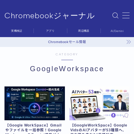
Chromebookジャーナル
MENU
Chromebookジャーナル
実機検証
アプリ
周辺機器
AI/Gemini
Sample Page
デモプリセット記事 #6
Chromebookセール情報
プライバシーポリシー
CATEGORY
利用規約／特定商取引法に基づく表記
問い合わせ
GoogleWorkspace
有料記事の決済完了ページ
運営者情報
【Google WorkSpace】Gmail
【GoogleWorkSpace】Google
やファイルを一括参照！Google
VidsのAIアバターが53種類へ、