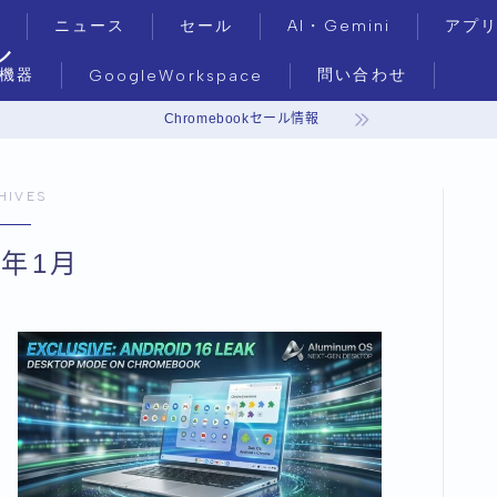
ニュース
セール
AI・Gemini
アプ
ル
機器
問い合わせ
GoogleWorkspace
Chromebookセール情報
HIVES
6年1月