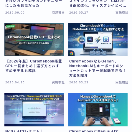
を狭いカフェのセカンドモニター
ストインプレッション｜CM30か
にしたら最高だった
ら正常進化、ディスプレイとペン
が化けた
2026.06.09
周辺機器
2026.05.27
実機検証
【2026年版】Chromebook搭載
ChromebookならGemini、
CPU一覧まとめ｜選び方とおす
NotebookLMもキーボードのシ
すめモデルも解説
ョートカットで一発起動できる！
方法を紹介
2026.04.16
実機検証
2026.03.23
実機検証
Notta AIプレミアム｜
ChromebookとManus AIで