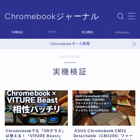
Chromebookジャーナル
MENU
Chromebookジャーナル
実機検証
アプリ
周辺機器
AI/Gemini
Sample Page
デモプリセット記事 #6
Chromebookセール情報
プライバシーポリシー
CATEGORY
利用規約／特定商取引法に基づく表記
問い合わせ
実機検証
有料記事の決済完了ページ
運営者情報
Chromebookでも「XRグラス」
ASUS Chromebook CM32
は使える！「VITURE Beast」
Detachable（CM3206）ファー