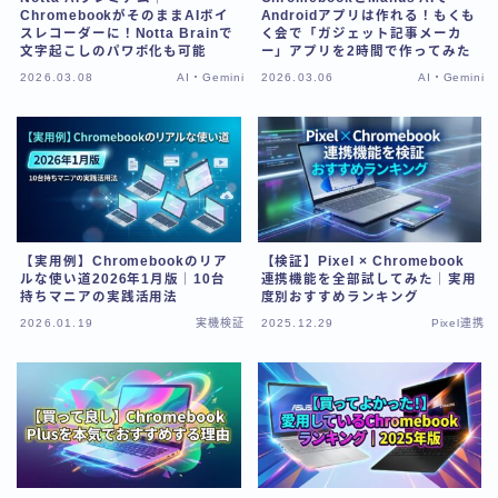
ChromebookがそのままAIボイ
Androidアプリは作れる！もくも
スレコーダーに！Notta Brainで
く会で「ガジェット記事メーカ
文字起こしのパワポ化も可能
ー」アプリを2時間で作ってみた
2026.03.08
AI・Gemini
2026.03.06
AI・Gemini
【実用例】Chromebookのリア
【検証】Pixel × Chromebook
ルな使い道2026年1月版｜10台
連携機能を全部試してみた｜実用
持ちマニアの実践活用法
度別おすすめランキング
2026.01.19
実機検証
2025.12.29
Pixel連携