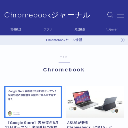
Chromebookジャーナル
MENU
Chromebookジャーナル
実機検証
アプリ
周辺機器
AI/Gemini
Sample Page
デモプリセット記事 #6
Chromebookセール情報
プライバシーポリシー
利用規約／特定商取引法に基づく表記
TAG
問い合わせ
有料記事の決済完了ページ
Chromebook
運営者情報
【Google Store】表参道が8月
ASUSが新型
13日オープン！米国外初の旗艦
Chromebook「CM15」と