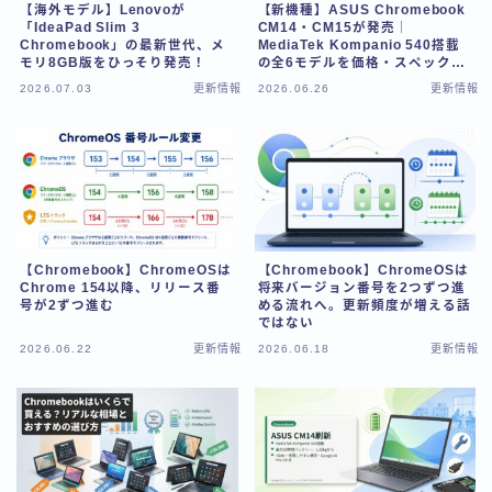
【海外モデル】Lenovoが
【新機種】ASUS Chromebook
「IdeaPad Slim 3
CM14・CM15が発売｜
Chromebook」の最新世代、メ
MediaTek Kompanio 540搭載
モリ8GB版をひっそり発売！
の全6モデルを価格・スペックで
徹底比較
2026.07.03
更新情報
2026.06.26
更新情報
【Chromebook】ChromeOSは
【Chromebook】ChromeOSは
Chrome 154以降、リリース番
将来バージョン番号を2つずつ進
号が2ずつ進む
める流れへ。更新頻度が増える話
ではない
2026.06.22
更新情報
2026.06.18
更新情報