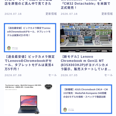
店を原宿のど真ん中で見てきた
「CM32 Detachable」を米国で
正式発売！
2026.07.16
更新情報
2026.07.16
更新情報
【過去最安値】ビックカメラ限定
【新モデル】Lenovo
でLenovoのChromebookがセ
Chromebook m Gen11 MT
ール、タブレットモデルは実質4
(83SX003HJP)がヨドバシカメ
万5千円！
ラ展示、販売スタートしていまし
た！
2026.07.08
セール
2026.07.05
セール