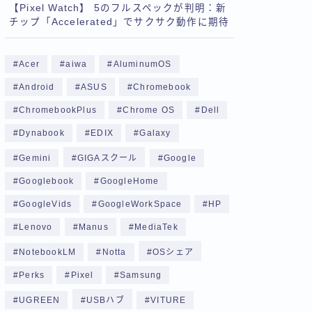
【Pixel Watch】 5のフルスペックが判明：新
チップ「Accelerated」でサクサク動作に期待
Acer
aiwa
AluminumOS
Android
ASUS
Chromebook
ChromebookPlus
Chrome OS
Dell
Dynabook
EDIX
Galaxy
Gemini
GIGAスクール
Google
Googlebook
GoogleHome
GoogleVids
GoogleWorkSpace
HP
Lenovo
Manus
MediaTek
NotebookLM
Notta
OSシェア
Perks
Pixel
Samsung
UGREEN
USBハブ
VITURE