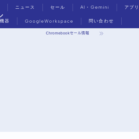
ニュース
セール
AI・Gemini
アプ
ル
機器
問い合わせ
GoogleWorkspace
Chromebookセール情報