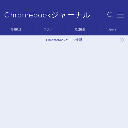
Chromebookジャーナル
MENU
Chromebookジャーナル
実機検証
アプリ
周辺機器
AI/Gemini
Sample Page
デモプリセット記事 #6
Chromebookセール情報
プライバシーポリシー
利用規約／特定商取引法に基づく表記
問い合わせ
有料記事の決済完了ページ
運営者情報