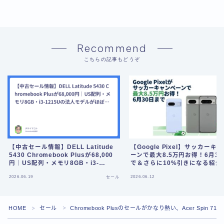
Recommend
こちらの記事もどうぞ
【中古セール情報】DELL Latitude
【Google Pixel】サッカーキ
5430 Chromebook Plusが68,000
ーンで最大8.5万円お得！6月3
円｜US配列・メモリ8GB・i3-
で＆さらに10%引きになる紹介
1215Uの法人モデルがほぼ新品で出
ドも公開
Follow Me
2026.06.19
2026.06.12
セール
てる
HOME
セール
Chromebook Plusのセールがかなり熱い、Acer Spin 7
＞
＞