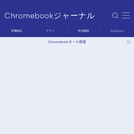
Chromebookジャーナル
MENU
Chromebookジャーナル
実機検証
アプリ
周辺機器
AI/Gemini
Sample Page
デモプリセット記事 #6
Chromebookセール情報
プライバシーポリシー
利用規約／特定商取引法に基づく表記
問い合わせ
有料記事の決済完了ページ
運営者情報