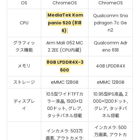
OS
ChromeOS
ChromeOS
MediaTek Kom
Qualcomm Sna
CPU
panio 520 (818
pdragon 7c Ge
n2
6)
グラフィッ
Arm Mali G52 MC
Qualcomm Adr
クス機能
2 2EE (CPU内蔵)
eno 618
8GB LPDDR4X-3
メモリ
4GB LPDDR4X
600
ストレージ
eMMC 128GB
eMMC 128GB
10.5型ワイドTFTカ
10.95型IPS液晶, 2
ディスプレ
ラー液晶, 1920×12
000×1200ドット,
イ
00ドット, グレア,
グレア, タッチパ
タッチパネル搭載
ネル搭載
インカメラ: 500
インカメラ: 503万
万画素, アウトカ
画素, アウトカメラ: