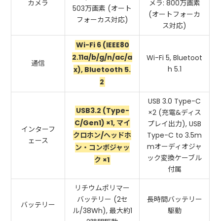
カメラ
メラ: 800万画素
503万画素 (オート
(オートフォーカ
フォーカス対応)
ス対応)
Wi-Fi 6 (IEEE80
2.11a/b/g/n/ac/a
Wi-Fi 5, Bluetoot
通信
h 5.1
x), Bluetooth 5.
2
USB 3.0 Type-C
USB3.2 (Type-
×2 (充電&ディス
C/Gen1) ×1, マイ
プレイ出力), USB
インターフ
クロホン/ヘッドホ
Type-C to 3.5m
ェース
mオーディオジャ
ン・コンボジャッ
ック変換ケーブル
ク ×1
付属
リチウムポリマー
バッテリー (2セ
長時間バッテリー
バッテリー
ル/38Wh), 最大約1
駆動