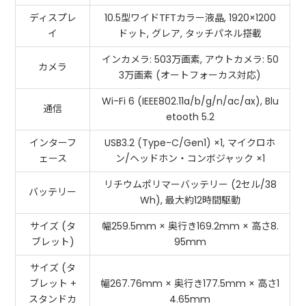
ディスプレ
10.5型ワイドTFTカラー液晶, 1920×1200
イ
ドット, グレア, タッチパネル搭載
インカメラ: 503万画素, アウトカメラ: 50
カメラ
3万画素 (オートフォーカス対応)
Wi-Fi 6 (IEEE802.11a/b/g/n/ac/ax), Blu
通信
etooth 5.2
インターフ
USB3.2 (Type-C/Gen1) ×1, マイクロホ
ェース
ン/ヘッドホン・コンボジャック ×1
リチウムポリマーバッテリー (2セル/38
バッテリー
Wh), 最大約12時間駆動
サイズ (タ
幅259.5mm × 奥行き169.2mm × 高さ8.
ブレット)
95mm
サイズ (タ
ブレット +
幅267.76mm × 奥行き177.5mm × 高さ1
スタンドカ
4.65mm