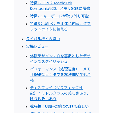
特徴1：CPUにMediaTek
Kompanio520、メモリ8GBに増強
特徴2：キーボードが取り外し可能
特徴3：USIペンを本体に内蔵、タブ
レットライクに使える
ライバル機との違い
実機レビュー
外観デザイン：白を基調としたデザ
インでスタイリッシュ
パフォーマンス（処理速度）：メモ
リ8GB効果！タブを20枚開いても余
裕
ディスプレイ（グラフィック性
能）：ミドルクラスの美しさあり、
映り込みはあり
拡張性：USB-Cが1つだけで寂しい