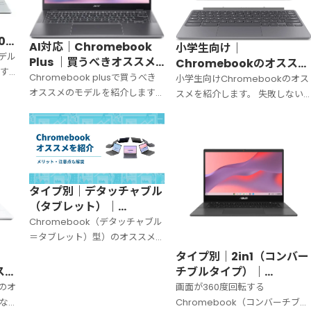
0選
AI対応｜Chromebook
小学生向け｜
イド
モデル
Plus ｜買うべきオススメ
Chromebookのオススメ
す。
のモデル 5選＋海外モデル1
Chromebook plusで買うべき
を紹介｜頑丈さが命！
小学生向けChromebookのオス
る際
選
オススメのモデルを紹介します。
【2026年版】
スメを紹介します。 失敗しない
を解
2025年10月時点での情報です。
選び方も解説していきます。
タイプ別｜デタッチャブル
（タブレット）｜
Chromebookのオススメ
Chromebook（デタッチャブル
｜メリット・注意点も紹介
＝タブレット）型）のオススメモ
【2025年版】
デルを紹介します。 メリット・
タイプ別｜2in1（コンバー
デメリットも紹介します。
スメ
チブルタイプ）｜
26
Chromebookのオススメ
kのオ
画面が360度回転する
を紹介【2025年版】
ない
Chromebook（コンバーチブ