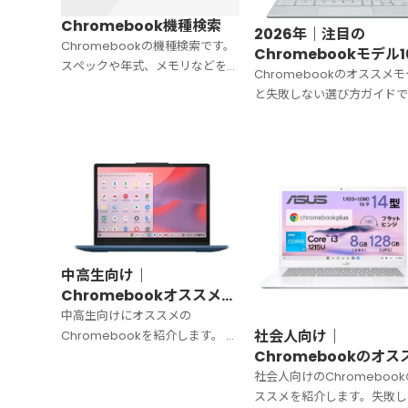
Chromebook機種検索
2026年｜注目の
Chromebookの機種検索です。
Chromebookモデル1
スペックや年式、メモリなどを基
｜性能比較と選び方ガ
Chromebookのオススメ
準に該当するモデルを検索できま
と失敗しない選び方ガイドで
す。
最新のオススメ機種、購入す
に重視しておくべきポイント
説します。
中高生向け｜
Chromebookオススメを
紹介｜軽さが命【2026年
中高生向けにオススメの
版】
社会人向け｜
Chromebookを紹介します。 実
Chromebookのオス
際に買うときの選び方も解説しま
を紹介｜性能が命【20
す。
社会人向けのChromeboo
年版】
ススメを紹介します。失敗し