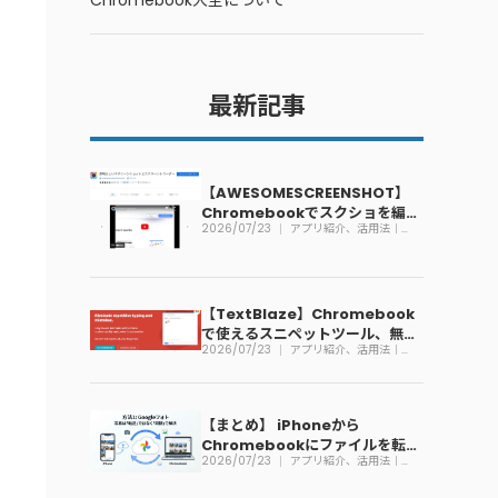
Chromebook大全について
最新記事
【AWESOMESCREENSHOT】
Chromebookでスクショを編集
2026/07/23
アプリ紹介、活用法｜
できる拡張機能
Chromebook
【TextBlaze】Chromebook
で使えるスニペットツール、無料
2026/07/23
アプリ紹介、活用法｜
で利用可能
Chromebook
【まとめ】 iPhoneから
Chromebookにファイルを転送
2026/07/23
アプリ紹介、活用法｜
する方法
Chromebook