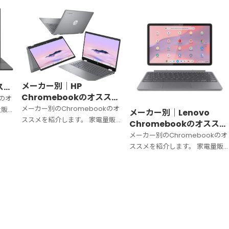
ル）のオススメを紹介します。選
び方や注意点も解説していきま
す。
メーカー別｜HP
スメ
Chromebookのオススメ
版】
kのオ
のモデル｜【2025年版】
メーカー別のChromebookのオ
量販
メーカー別｜Lenovo
ススメを紹介します。 家電量販
きる
Chromebookのオススメ
店やネットショップで購入できる
のモデル｜【2025年版】
メーカー別のChromebookのオ
モデルから厳選しています。
ススメを紹介します。 家電量販
店やネットショップで購入でき
モデルから厳選しています。