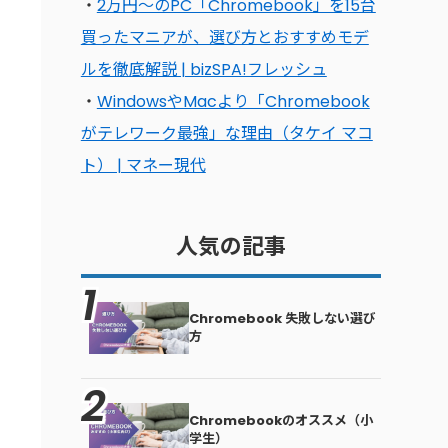
・
2万円〜のPC「Chromebook」を15台
買ったマニアが、選び方とおすすめモデ
ルを徹底解説 | bizSPA!フレッシュ
・
WindowsやMacより「Chromebook
がテレワーク最強」な理由（タケイ マコ
ト） | マネー現代
人気の記事
る
Chromebook 失敗しない選び
方
Chromebookのオススメ（小
学生）