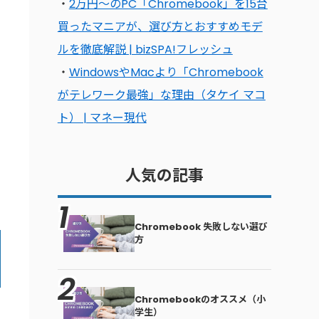
・
2万円〜のPC「Chromebook」を15台
買ったマニアが、選び方とおすすめモデ
ルを徹底解説 | bizSPA!フレッシュ
・
WindowsやMacより「Chromebook
がテレワーク最強」な理由（タケイ マコ
ト） | マネー現代
人気の記事
Chromebook 失敗しない選び
方
Chromebookのオススメ（小
学生）