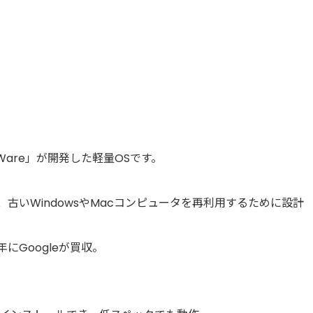
verWare」が開発した軽量OSです。
に開発、古いWindowsやMacコンピュータを再利用するために設計
年にGoogleが買収。