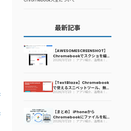
Chromebook大全について
最新記事
【AWESOMESCREENSHOT】
Chromebookでスクショを編集
2026/07/23
アプリ紹介、活用法｜
できる拡張機能
Chromebook
【TextBlaze】Chromebook
で使えるスニペットツール、無料
2026/07/23
アプリ紹介、活用法｜
で利用可能
Chromebook
【まとめ】 iPhoneから
Chromebookにファイルを転送
2026/07/23
アプリ紹介、活用法｜
する方法
Chromebook