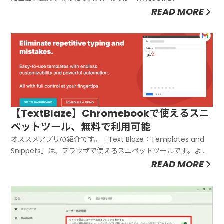
SCREENSHOT」です。Windowsでいうところの
READ MORE
ScreenPresso、MacでいうところのSkitchのように矢印やコ
メント、吹き出し、ぼかしなどの編集を行えます。AWES...
【TextBlaze】Chromebookで使えるスニ
ペットツール、無料で利用可能
オススメアプリの紹介です。「Text Blaze：Templates and
Snippets」は、ブラウザで使えるスニペットツールです。よく
使う定型文をショートカットひとつで瞬時に呼び出せます。た
READ MORE
とえば、「メールのたびに同じあいさつ文・署名を手打ちして
いる」「Webフォームに住所やメールアドレスを...