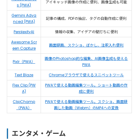
アイキャッチ画像の作成に便利、画像生成も可能
s (PWA)
Gemini Adva
記事の構成、PDFの抽出、タグの自動作成に便利
nced (PWA)
PerplexityAI
情報の収集、アイデアの壁打ちに便利
Awesome Scr
画面録画、スクショ、ぼかし、注釈入れ便利
een Capture
画像のPhotoshop的な編集、AI画像生成も使える
Pixlr（PWA）
PWA
Text Blaze
Chromeブラウザで使えるスニペットツール
Flex Clip (PW
PWAで使える動画編集ツール。ショート動画の作
A)
成に便利
ClipChamp
PWAで使える動画編集ツール。スクショ、画面録
（PWA）
画した動画（Webm）のMP4への変換
エンタメ・ゲーム