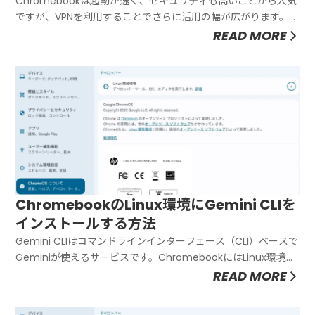
すめ3選
Chromebookは起動が速く、セキュリティも高いことから人気
ですが、VPNを利用することでさらに活用の幅が広がります。例
えば、海外のサーバーに接続することで、日本では視聴できな
READ MORE
いNetflixのコンテンツ（ジブリ作品など）にアクセスできるよ
うになります。また、公共のWi-Fiを利用する際のセキュ...
ChromebookのLinux環境にGemini CLIを
インストールする方法
Gemini CLIはコマンドラインインターフェース（CLI）ベースで
Geminiが使えるサービスです。ChromebookにはLinux環境が
あるので利用が可能です。この記事では、Chromebookの
READ MORE
Linux開発環境（Crostini）を利用して、Gemini CLIをインスト
ールする方法を紹...