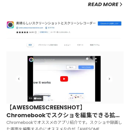
だ、録画した動画はwebmファイルとして保存されるので、そ
READ MORE
のままではSNSやYouTubeにシェアすることができません。
mp4への変換が必要になります。変換と編集には、マ...
【AWESOMESCREENSHOT】
Chromebookでスクショを編集できる拡張
機能
Chromebookでオススメのアプリ紹介です。スクショや録画し
た画面を編集するのにオススメなのが「AWESOME