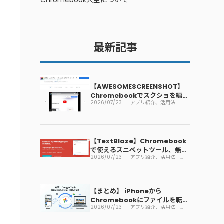
Chromebook大全について
最新記事
【AWESOMESCREENSHOT】
Chromebookでスクショを編集
2026/07/23
アプリ紹介、活用法｜
できる拡張機能
Chromebook
【TextBlaze】Chromebook
で使えるスニペットツール、無料
2026/07/23
アプリ紹介、活用法｜
で利用可能
Chromebook
【まとめ】 iPhoneから
Chromebookにファイルを転送
2026/07/23
アプリ紹介、活用法｜
する方法
Chromebook