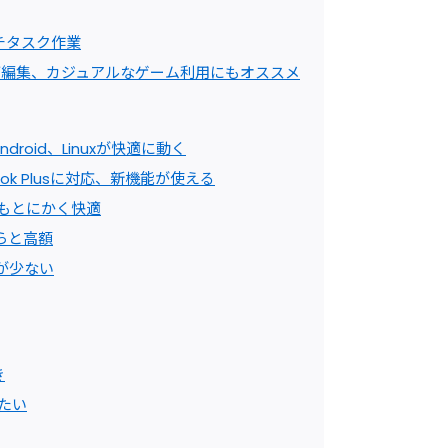
チタスク作業
画編集、カジュアルなゲーム利用にもオススメ
roid、Linuxが快適に動く
ok Plusに対応、新機能が使える
リもとにかく快適
らと高額
が少ない
き
きたい