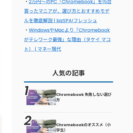
・
2万円〜のPC「Chromebook」を15台
買ったマニアが、選び方とおすすめモデ
ルを徹底解説 | bizSPA!フレッシュ
・
WindowsやMacより「Chromebook
がテレワーク最強」な理由（タケイ マコ
ト） | マネー現代
人気の記事
Chromebook 失敗しない選び
方
Chromebookのオススメ（小
学生）