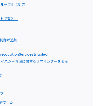
のグループ化に対応
ルトで有効に
ス制御が追加
cationServicesEnabled
プライバシー管理に関するリマインダーを表示
す
イブ
象的でした