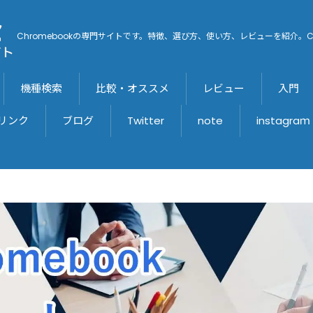
Chromebookの専門サイトです。特徴、選び方、使い方、レビューを紹介。C
機種検索
比較・オススメ
レビュー
入門
リンク
ブログ
Twitter
note
instagraｍ