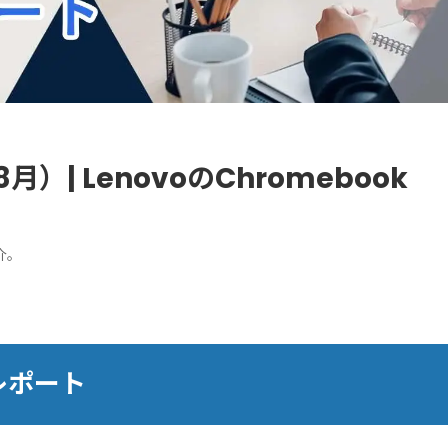
月）| LenovoのChromebook
介。
レポート