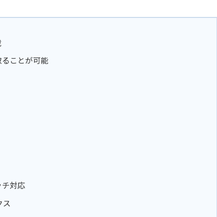
載
取ることが可能
タッチ対応
クス