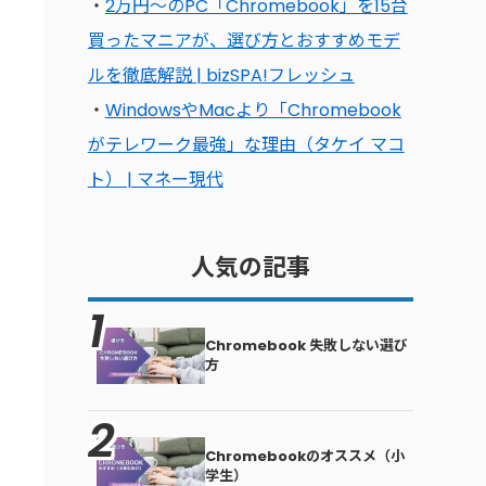
・
2万円〜のPC「Chromebook」を15台
買ったマニアが、選び方とおすすめモデ
ルを徹底解説 | bizSPA!フレッシュ
・
WindowsやMacより「Chromebook
がテレワーク最強」な理由（タケイ マコ
ト） | マネー現代
人気の記事
Chromebook 失敗しない選び
方
Chromebookのオススメ（小
学生）