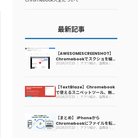
Chromebook大全について
最新記事
【AWESOMESCREENSHOT】
Chromebookでスクショを編集
2026/07/23
アプリ紹介、活用法｜
できる拡張機能
Chromebook
【TextBlaze】Chromebook
で使えるスニペットツール、無料
2026/07/23
アプリ紹介、活用法｜
で利用可能
Chromebook
【まとめ】 iPhoneから
Chromebookにファイルを転送
2026/07/23
アプリ紹介、活用法｜
する方法
Chromebook