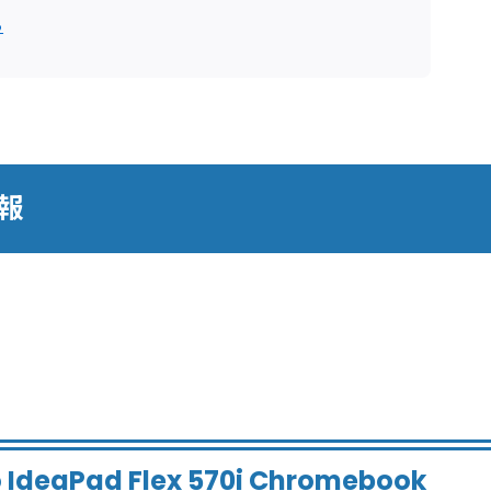
ら
情報
aPad Flex 570i Chromebook