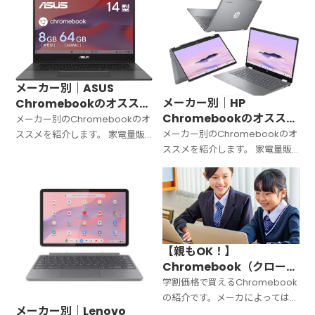
び方や注意点も解説していきま
す。
メーカー別｜ASUS
メーカー別｜HP
Chromebookのオススメ
Chromebookのオススメ
のモデル｜【2025年版】
メーカー別のChromebookのオ
のモデル｜【2025年版】
メーカー別のChromebookのオ
ススメを紹介します。 家電量販
ススメを紹介します。 家電量販
店やネットショップで購入でき
店やネットショップで購入でき
るモデルから厳選しています。
るモデルから厳選しています。
【親もOK！】
Chromebook（クローム
ブック）学割活用ガイド｜
学割価格で買えるChromebook
の紹介です。メーカによっては、
メーカー別｜Lenovo
学生・保護者限定で安く購入で