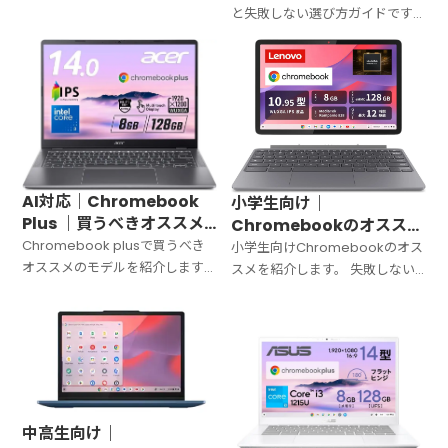
基準に該当するモデルを検索で
と失敗しない選び方ガイドです。
きます。
最新のオススメ機種、購入する
際に重視しておくべきポイント
を解説します。
AI対応｜Chromebook
小学生向け｜
Plus ｜買うべきオススメ
Chromebookのオススメ
のモデル 5選＋海外モデル
Chromebook plusで買うべき
を紹介｜頑丈さが命！
小学生向けChromebookのオス
1選
オススメのモデルを紹介します。
【2026年版】
スメを紹介します。 失敗しない
2025年10月時点での情報です。
選び方も解説していきます。
中高生向け｜