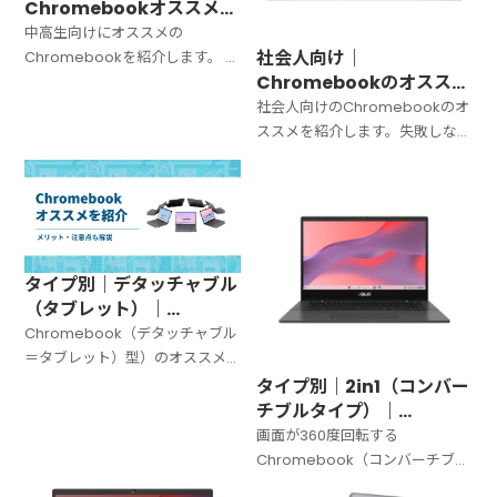
Chromebookオススメを
紹介｜軽さが命【2026年
中高生向けにオススメの
版】
社会人向け｜
Chromebookを紹介します。 実
Chromebookのオススメ
際に買うときの選び方も解説し
を紹介｜性能が命【2026
ます。
社会人向けのChromebookのオ
年版】
ススメを紹介します。失敗しない
選び方も解説していきます。
タイプ別｜デタッチャブル
（タブレット）｜
Chromebookのオススメ
Chromebook（デタッチャブル
｜メリット・注意点も紹介
＝タブレット）型）のオススメ
【2025年版】
モデルを紹介します。 メリッ
タイプ別｜2in1（コンバー
ト・デメリットも紹介します。
チブルタイプ）｜
Chromebookのオススメ
画面が360度回転する
を紹介【2025年版】
Chromebook（コンバーチブ
ル）のオススメを紹介します。選