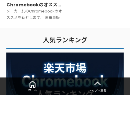
Chromebookのオススメ
きます。 Chromebookでの学割
のモデル｜【2025年版】
メーカー別のChromebookのオ
制度を紹介します。
ススメを紹介します。 家電量販
店やネットショップで購入でき
るモデルから厳選しています。
人気ランキング
ホーム
トップへ戻る