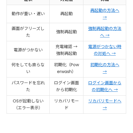
再起動の方法へ
動作が重い・遅い
再起動
→
画面がフリーズし
強制再起動の方法
強制再起動
た
へ →
充電確認 →
電源がつかない時
電源がつかない
強制再起動
の対処へ →
何をしても直らな
初期化（Pow
初期化の方法へ
い
erwash）
→
パスワードを忘れ
ログイン画面
ログイン画面から
た
から初期化
の初期化へ →
OSが起動しない
リカバリモー
リカバリモードへ
（エラー表示）
ド
→