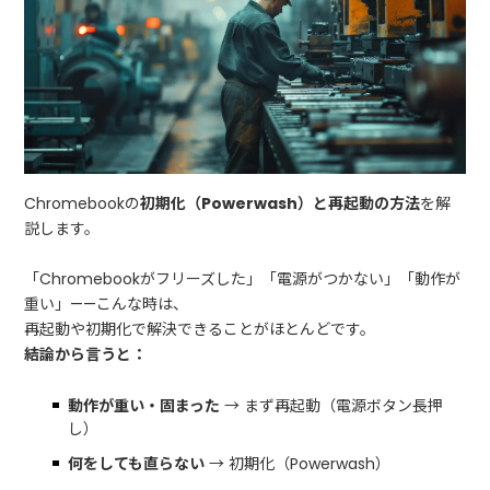
Chromebookの
初期化（Powerwash）と再起動の方法
を解
説します。
「Chromebookがフリーズした」「電源がつかない」「動作が
重い」——こんな時は、
再起動や初期化で解決できることがほとんどです。
結論から言うと：
動作が重い・固まった
→ まず再起動（電源ボタン長押
し）
何をしても直らない
→ 初期化（Powerwash）