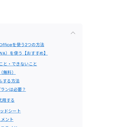
Officeを使う2つの方法
（PWA）を使う【おすすめ】
きること・できないこと
方（無料）
ルする方法
有料プランは必要？
で代用する
プレッドシート
キュメント