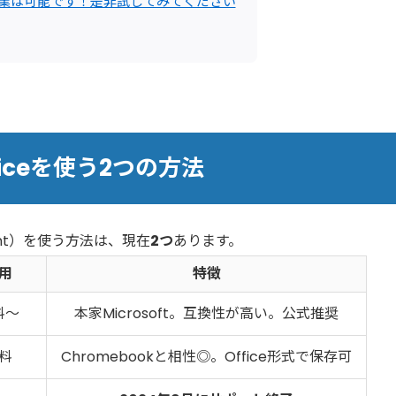
k作業は可能です！是非試してみてください
ficeを使う2つの方法
rPoint）を使う方法は、現在
2つ
あります。
用
特徴
料〜
本家Microsoft。互換性が高い。公式推奨
料
Chromebookと相性◎。Office形式で保存可