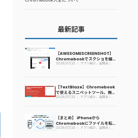
Chromebook大全について
最新記事
【AWESOMESCREENSHOT】
Chromebookでスクショを編集
2026/07/23
アプリ紹介、活用法｜
できる拡張機能
Chromebook
【TextBlaze】Chromebook
で使えるスニペットツール、無料
2026/07/23
アプリ紹介、活用法｜
で利用可能
Chromebook
【まとめ】 iPhoneから
Chromebookにファイルを転送
2026/07/23
アプリ紹介、活用法｜
する方法
Chromebook