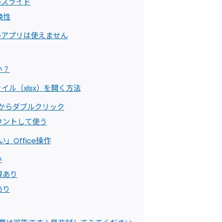
gleスライド
換性
iceアプリは使えません
い？
ファイル（xlsx）を開く方法
からダブルクリック
マウントして使う
い」Office操作
い
限あり
あり