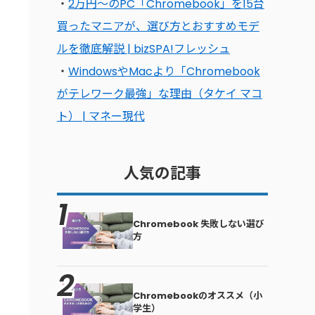
・
2万円〜のPC「Chromebook」を15台
買ったマニアが、選び方とおすすめモデ
ルを徹底解説 | bizSPA!フレッシュ
・
WindowsやMacより「Chromebook
がテレワーク最強」な理由（タケイ マコ
ト） | マネー現代
人気の記事
Chromebook 失敗しない選び
方
Chromebookのオススメ（小
学生）