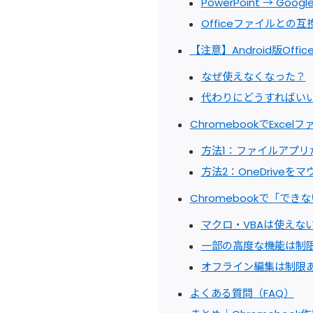
PowerPoint → Goo
Officeファイルとの互
【注意】Android版Off
なぜ使えなくなった？
代わりにどうすればい
ChromebookでExcel
方法1：ファイルアプリ
方法2：OneDriveを
Chromebookで「できな
マクロ・VBAは使えな
一部の高度な機能は制
オフライン編集は制限
よくある質問（FAQ）