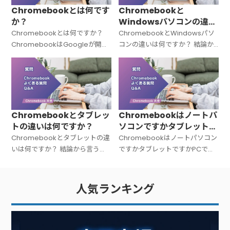
Chromebookとは何です
Chromebookと
か？
Windowsパソコンの違い
は何ですか？
Chromebookとは何ですか？
ChromebookとWindowsパソ
ChromebookはGoogleが開発
コンの違いは何ですか？ 結論か
した「Chrome OS（クローム
ら言うと、Chromebookと
OS）」を搭載したノートパソコ
Windowsパソコンは「OSが違
ンの総称です。Windowsでも
う＝中身の設計思想がまったく
Macでもない
違う」パソコンです。C
Chromebookとタブレッ
Chromebookはノートパ
トの違いは何ですか？
ソコンですかタブレットで
すかPCですか？
Chromebookとタブレットの違
Chromebookはノートパソコン
いは何ですか？ 結論から言う
ですかタブレットですかPCです
と、Chromebookは「キーボー
か？ 結論から言うと、
ド付きのノートPC」、タブレッ
Chromebookは「ノートパソコ
トは「タッチ操作中心の板型デ
ン（PC）」です。広い意味での
人気ランキング
バイス」です。文字入力が多い
PC（パーソナルコンピュータ
ー）