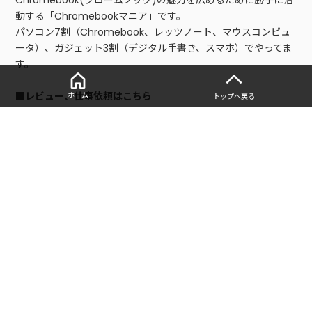
Chromebook(クロームブック)の魅力を広めるために勝手に活
動する「Chromebookマニア」です。
パソコン7割（Chromebook、レッツノート、マウスコンピュ
ータ）、ガジェット3割（デジタル手書き、スマホ）でやってま
す。
■レビュー、仕事依頼はこちら
ホーム
トップへ戻る
以下の問い合わせフォームからご連絡お願いします。
・
お問い合わせフォーム
■寄稿記事
・
2万円〜のPC「Chromebook」を15台買ったマニアが、選び
方とおすすめモデルを徹底解説 | bizSPA!フレッシュ
・
WindowsやMacより「Chromebookがテレワーク最強」な
理由（タケイ マコト） | マネー現代
人気の記事