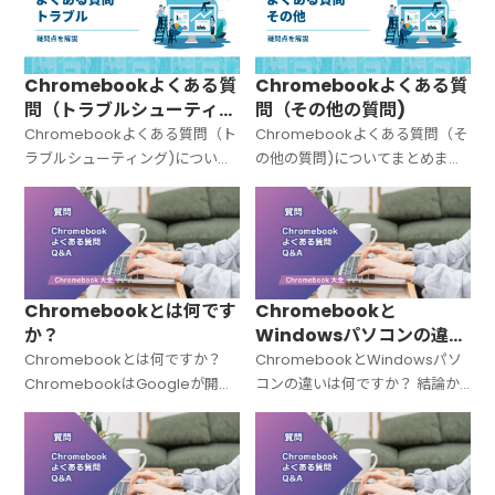
Chromebookよくある質
Chromebookよくある質
問（トラブルシューティン
問（その他の質問)
グ)
Chromebookよくある質問（ト
Chromebookよくある質問（そ
ラブルシューティング)について
の他の質問)についてまとめまし
まとめました。
た。
Chromebookとは何です
Chromebookと
か？
Windowsパソコンの違い
は何ですか？
Chromebookとは何ですか？
ChromebookとWindowsパソ
ChromebookはGoogleが開発
コンの違いは何ですか？ 結論か
した「Chrome OS（クローム
ら言うと、Chromebookと
OS）」を搭載したノートパソコ
Windowsパソコンは「OSが違
ンの総称です。Windowsでも
う＝中身の設計思想がまったく
Macでもない
違う」パソコンです。C