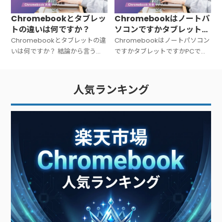
Chromebookとタブレッ
Chromebookはノートパ
トの違いは何ですか？
ソコンですかタブレットで
すかPCですか？
Chromebookとタブレットの違
Chromebookはノートパソコン
いは何ですか？ 結論から言う
ですかタブレットですかPCです
と、Chromebookは「キーボー
か？ 結論から言うと、
ド付きのノートPC」、タブレッ
Chromebookは「ノートパソコ
トは「タッチ操作中心の板型デ
ン（PC）」です。広い意味での
人気ランキング
バイス」です。文字入力が多い
PC（パーソナルコンピュータ
ー）