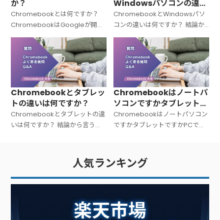
か？
Windowsパソコンの違い
は何ですか？
Chromebookとは何ですか？
ChromebookとWindowsパソ
ChromebookはGoogleが開発
コンの違いは何ですか？ 結論か
した「Chrome OS（クローム
ら言うと、Chromebookと
OS）」を搭載したノートパソコ
Windowsパソコンは「OSが違
ンの総称です。Windowsでも
う＝中身の設計思想がまったく
Macでもない
違う」パソコンです。C
Chromebookとタブレッ
Chromebookはノートパ
トの違いは何ですか？
ソコンですかタブレットで
すかPCですか？
Chromebookとタブレットの違
Chromebookはノートパソコン
いは何ですか？ 結論から言う
ですかタブレットですかPCです
と、Chromebookは「キーボー
か？ 結論から言うと、
ド付きのノートPC」、タブレッ
Chromebookは「ノートパソコ
トは「タッチ操作中心の板型デ
ン（PC）」です。広い意味での
人気ランキング
バイス」です。文字入力が多い
PC（パーソナルコンピュータ
ー）