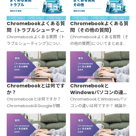
Chromebookよくある質
Chromebookよくある質
問（トラブルシューティン
問（その他の質問)
グ)
Chromebookよくある質問（ト
Chromebookよくある質問（そ
ラブルシューティング)について
の他の質問)についてまとめまし
まとめました。
た。
Chromebookとは何です
Chromebookと
か？
Windowsパソコンの違い
は何ですか？
Chromebookとは何ですか？
ChromebookとWindowsパソ
ChromebookはGoogleが開発
コンの違いは何ですか？ 結論か
した「Chrome OS（クローム
ら言うと、Chromebookと
OS）」を搭載したノートパソコ
Windowsパソコンは「OSが違
ンの総称です。Windowsでも
う＝中身の設計思想がまったく
Macでもない
違う」パソコンです。C