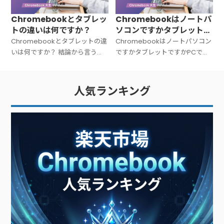
Chromebookとタブレッ
Chromebookはノートパ
トの違いは何ですか？
ソコンですかタブレットで
すかPCですか？
Chromebookとタブレットの違
Chromebookはノートパソコン
いは何ですか？ 結論から言う
ですかタブレットですかPCです
と、Chromebookは「キーボー
か？ 結論から言うと、
ド付きのノートPC」、タブレッ
Chromebookは「ノートパソコ
トは「タッチ操作中心の板型デ
ン（PC）」です。広い意味での
人気ランキング
バイス」です。文字入力が多い
PC（パーソナルコンピュータ
ー）