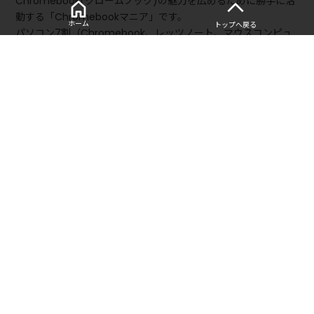
Chromebook(クロームブック)の魅力を広めるために勝手に活
動する「Chromebookマニア」です。
ホーム
トップへ戻る
パソコン7割（Chromebook、レッツノート、マウスコンピュ
ータ）、ガジェット3割（デジタル手書き、スマホ）でやってま
す。
■レビュー、仕事依頼はこちら
以下の問い合わせフォームからご連絡お願いします。
・
お問い合わせフォーム
■寄稿記事
・
2万円〜のPC「Chromebook」を15台買ったマニアが、選び
方とおすすめモデルを徹底解説 | bizSPA!フレッシュ
・
WindowsやMacより「Chromebookがテレワーク最強」な
理由（タケイ マコト） | マネー現代
人気の記事