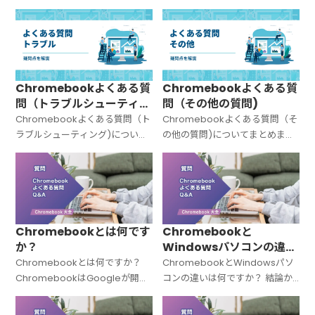
てまとめました。
た。
Chromebookよくある質
Chromebookよくある質
問（トラブルシューティン
問（その他の質問)
グ)
Chromebookよくある質問（ト
Chromebookよくある質問（そ
ラブルシューティング)について
の他の質問)についてまとめまし
まとめました。
た。
Chromebookとは何です
Chromebookと
か？
Windowsパソコンの違い
は何ですか？
Chromebookとは何ですか？
ChromebookとWindowsパソ
ChromebookはGoogleが開発
コンの違いは何ですか？ 結論か
した「Chrome OS（クローム
ら言うと、Chromebookと
OS）」を搭載したノートパソコ
Windowsパソコンは「OSが違