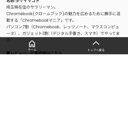
名前:タケイマコト
埼玉県在住のサラリーマン。
Chromebook(クロームブック)の魅力を広めるために勝手に活
動する「Chromebookマニア」です。
パソコン7割（Chromebook、レッツノート、マウスコンピュ
ータ）、ガジェット3割（デジタル手書き、スマホ）でやってま
す。
ホーム
トップへ戻る
■レビュー、仕事依頼はこちら
以下の問い合わせフォームからご連絡お願いします。
・
お問い合わせフォーム
■寄稿記事
・
2万円〜のPC「Chromebook」を15台買ったマニアが、選び
方とおすすめモデルを徹底解説 | bizSPA!フレッシュ
・
WindowsやMacより「Chromebookがテレワーク最強」な
理由（タケイ マコト） | マネー現代
人気の記事