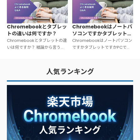
ンの総称です。Windowsでも
う＝中身の設計思想がまったく
Macでもない
違う」パソコンです。C
Chromebookとタブレッ
Chromebookはノートパ
トの違いは何ですか？
ソコンですかタブレットで
すかPCですか？
Chromebookとタブレットの違
Chromebookはノートパソコン
いは何ですか？ 結論から言う
ですかタブレットですかPCです
と、Chromebookは「キーボー
か？ 結論から言うと、
ド付きのノートPC」、タブレッ
Chromebookは「ノートパソコ
トは「タッチ操作中心の板型デ
ン（PC）」です。広い意味での
人気ランキング
バイス」です。文字入力が多い
PC（パーソナルコンピュータ
ー）