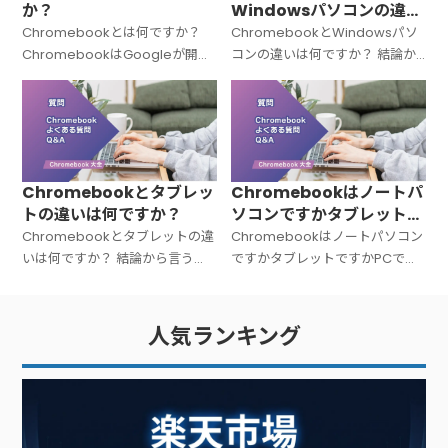
か？
Windowsパソコンの違い
は何ですか？
Chromebookとは何ですか？
ChromebookとWindowsパソ
ChromebookはGoogleが開発
コンの違いは何ですか？ 結論か
した「Chrome OS（クローム
ら言うと、Chromebookと
OS）」を搭載したノートパソコ
Windowsパソコンは「OSが違
ンの総称です。Windowsでも
う＝中身の設計思想がまったく
Macでもない
違う」パソコンです。C
Chromebookとタブレッ
Chromebookはノートパ
トの違いは何ですか？
ソコンですかタブレットで
すかPCですか？
Chromebookとタブレットの違
Chromebookはノートパソコン
いは何ですか？ 結論から言う
ですかタブレットですかPCです
と、Chromebookは「キーボー
か？ 結論から言うと、
ド付きのノートPC」、タブレッ
Chromebookは「ノートパソコ
トは「タッチ操作中心の板型デ
ン（PC）」です。広い意味での
人気ランキング
バイス」です。文字入力が多い
PC（パーソナルコンピュータ
ー）