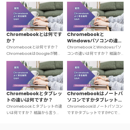
まとめました。
た。
Chromebookとは何です
Chromebookと
か？
Windowsパソコンの違い
は何ですか？
Chromebookとは何ですか？
ChromebookとWindowsパソ
ChromebookはGoogleが開発
コンの違いは何ですか？ 結論か
した「Chrome OS（クローム
ら言うと、Chromebookと
OS）」を搭載したノートパソコ
Windowsパソコンは「OSが違
ンの総称です。Windowsでも
う＝中身の設計思想がまったく
Macでもない
違う」パソコンです。C
Chromebookとタブレッ
Chromebookはノートパ
トの違いは何ですか？
ソコンですかタブレットで
すかPCですか？
Chromebookとタブレットの違
Chromebookはノートパソコン
いは何ですか？ 結論から言う
ですかタブレットですかPCです
と、Chromebookは「キーボー
か？ 結論から言うと、
ド付きのノートPC」、タブレッ
Chromebookは「ノートパソコ