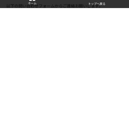
ホーム
トップへ戻る
以下の問い合わせフォームからご連絡お願いします。
・
お問い合わせフォーム
■寄稿記事
・
2万円〜のPC「Chromebook」を15台買ったマニアが、選び
方とおすすめモデルを徹底解説 | bizSPA!フレッシュ
・
WindowsやMacより「Chromebookがテレワーク最強」な
理由（タケイ マコト） | マネー現代
人気の記事
Chromebook 失敗しない選び方
Chromebookのオススメ（小学生）