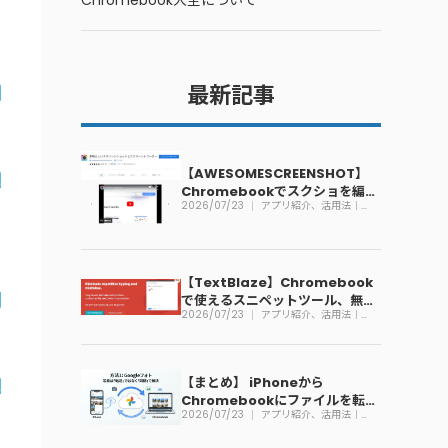
Chromebook大全について
最新記事
【AWESOMESCREENSHOT】
Chromebookでスクショを編集
2026/07/23
アプリ紹介、活用法｜
できる拡張機能
Chromebook
と
【TextBlaze】Chromebook
で使えるスニペットツール、無料
2026/07/23
アプリ紹介、活用法｜
で利用可能
Chromebook
【まとめ】 iPhoneから
Chromebookにファイルを転送
2026/07/23
アプリ紹介、活用法｜
する方法
Chromebook