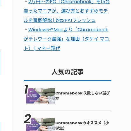
・
2万円〜のPC「Chromebook」を15台
買ったマニアが、選び方とおすすめモデ
ド
ルを徹底解説 | bizSPA!フレッシュ
・
WindowsやMacより「Chromebook
がテレワーク最強」な理由（タケイ マコ
ト） | マネー現代
人気の記事
Chromebook 失敗しない選び
方
Chromebookのオススメ（小
学生）