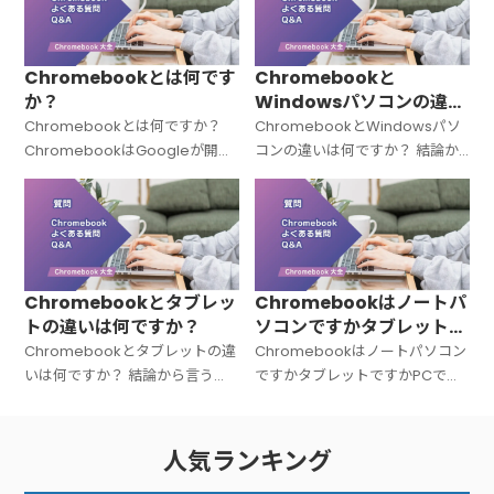
Chromebookとは何です
Chromebookと
か？
Windowsパソコンの違い
は何ですか？
Chromebookとは何ですか？
ChromebookとWindowsパソ
ChromebookはGoogleが開発
コンの違いは何ですか？ 結論か
した「Chrome OS（クローム
ら言うと、Chromebookと
OS）」を搭載したノートパソコ
Windowsパソコンは「OSが違
ンの総称です。Windowsでも
う＝中身の設計思想がまったく
Macでもない
違う」パソコンです。C
Chromebookとタブレッ
Chromebookはノートパ
トの違いは何ですか？
ソコンですかタブレットで
すかPCですか？
Chromebookとタブレットの違
Chromebookはノートパソコン
いは何ですか？ 結論から言う
ですかタブレットですかPCです
と、Chromebookは「キーボー
か？ 結論から言うと、
ド付きのノートPC」、タブレッ
Chromebookは「ノートパソコ
トは「タッチ操作中心の板型デ
ン（PC）」です。広い意味での
人気ランキング
バイス」です。文字入力が多い
PC（パーソナルコンピュータ