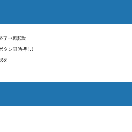
終了→再起動
ボタン同時押し）
認を