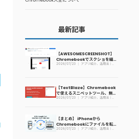
Chromebook大全について
最新記事
【AWESOMESCREENSHOT】
Chromebookでスクショを編集
2026/07/23
アプリ紹介、活用法｜
できる拡張機能
Chromebook
【TextBlaze】Chromebook
で使えるスニペットツール、無料
2026/07/23
アプリ紹介、活用法｜
で利用可能
Chromebook
【まとめ】 iPhoneから
Chromebookにファイルを転送
2026/07/23
アプリ紹介、活用法｜
する方法
Chromebook