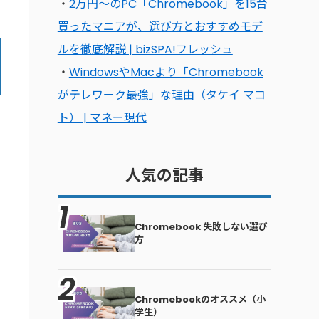
・
2万円〜のPC「Chromebook」を15台
買ったマニアが、選び方とおすすめモデ
ルを徹底解説 | bizSPA!フレッシュ
・
WindowsやMacより「Chromebook
がテレワーク最強」な理由（タケイ マコ
ト） | マネー現代
人気の記事
Chromebook 失敗しない選び
方
Chromebookのオススメ（小
学生）