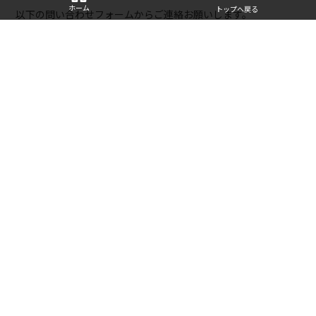
ホーム
トップへ戻る
以下の問い合わせフォームからご連絡お願いします。
・
お問い合わせフォーム
■寄稿記事
・
2万円〜のPC「Chromebook」を15台買ったマニアが、選び
方とおすすめモデルを徹底解説 | bizSPA!フレッシュ
・
WindowsやMacより「Chromebookがテレワーク最強」な
理由（タケイ マコト） | マネー現代
人気の記事
Chromebook 失敗しない選び方
Chromebookのオススメ（小学生）