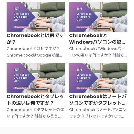
まとめました。
た。
Chromebookとは何です
Chromebookと
か？
Windowsパソコンの違い
は何ですか？
Chromebookとは何ですか？
ChromebookとWindowsパソ
ChromebookはGoogleが開発
コンの違いは何ですか？ 結論か
した「Chrome OS（クローム
ら言うと、Chromebookと
OS）」を搭載したノートパソコ
Windowsパソコンは「OSが違
ンの総称です。Windowsでも
う＝中身の設計思想がまったく
Macでもない
違う」パソコンです。C
Chromebookとタブレッ
Chromebookはノートパ
トの違いは何ですか？
ソコンですかタブレットで
すかPCですか？
Chromebookとタブレットの違
Chromebookはノートパソコン
いは何ですか？ 結論から言う
ですかタブレットですかPCです
と、Chromebookは「キーボー
か？ 結論から言うと、
ド付きのノートPC」、タブレッ
Chromebookは「ノートパソコ