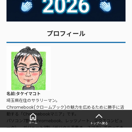
プロフィール
名前:タケイマコト
埼玉県在住のサラリーマン。
Chromebook(クロームブック)の魅力を広めるために勝手に活
動する「Chromebookマニア」です。
パソコン7割（Chromebook、レッツノート、マウスコンピュ
ホーム
トップへ戻る
ータ）、ガジェット3割（デジタル手書き、スマホ）でやってま