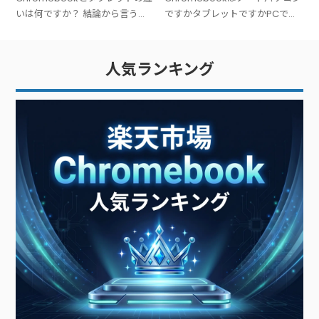
いは何ですか？ 結論から言う
ですかタブレットですかPCです
と、Chromebookは「キーボー
か？ 結論から言うと、
ド付きのノートPC」、タブレッ
Chromebookは「ノートパソコ
トは「タッチ操作中心の板型デ
ン（PC）」です。広い意味での
人気ランキング
バイス」です。文字入力が多い
PC（パーソナルコンピュータ
ー）