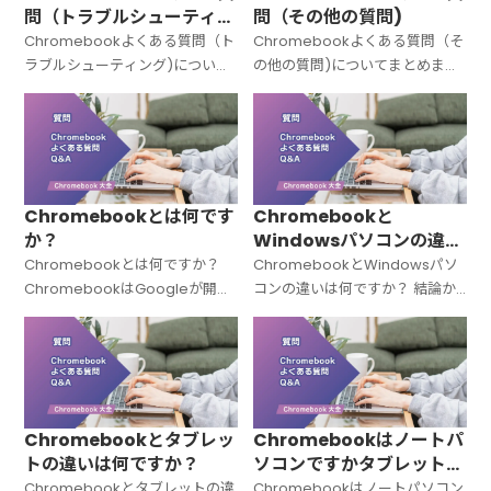
問（トラブルシューティン
問（その他の質問)
グ)
Chromebookよくある質問（ト
Chromebookよくある質問（そ
ラブルシューティング)について
の他の質問)についてまとめまし
まとめました。
た。
Chromebookとは何です
Chromebookと
か？
Windowsパソコンの違い
は何ですか？
Chromebookとは何ですか？
ChromebookとWindowsパソ
ChromebookはGoogleが開発
コンの違いは何ですか？ 結論か
した「Chrome OS（クローム
ら言うと、Chromebookと
OS）」を搭載したノートパソコ
Windowsパソコンは「OSが違
ンの総称です。Windowsでも
う＝中身の設計思想がまったく
Macでもない
違う」パソコンです。C
Chromebookとタブレッ
Chromebookはノートパ
トの違いは何ですか？
ソコンですかタブレットで
すかPCですか？
Chromebookとタブレットの違
Chromebookはノートパソコン