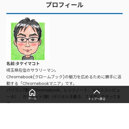
プロフィール
名前:タケイマコト
埼玉県在住のサラリーマン。
Chromebook(クロームブック)の魅力を広めるために勝手に活
動する「Chromebookマニア」です。
パソコン7割（Chromebook、レッツノート、マウスコンピュ
ータ）、ガジェット3割（デジタル手書き、スマホ）でやってま
ホーム
トップへ戻る
す。
■レビュー、仕事依頼はこちら