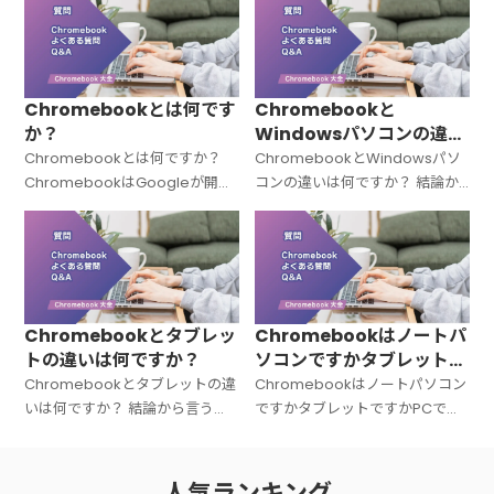
Chromebookとは何です
Chromebookと
か？
Windowsパソコンの違い
は何ですか？
Chromebookとは何ですか？
ChromebookとWindowsパソ
ChromebookはGoogleが開発
コンの違いは何ですか？ 結論か
した「Chrome OS（クローム
ら言うと、Chromebookと
OS）」を搭載したノートパソコ
Windowsパソコンは「OSが違
ンの総称です。Windowsでも
う＝中身の設計思想がまったく
Macでもない
違う」パソコンです。C
Chromebookとタブレッ
Chromebookはノートパ
トの違いは何ですか？
ソコンですかタブレットで
すかPCですか？
Chromebookとタブレットの違
Chromebookはノートパソコン
いは何ですか？ 結論から言う
ですかタブレットですかPCです
と、Chromebookは「キーボー
か？ 結論から言うと、
ド付きのノートPC」、タブレッ
Chromebookは「ノートパソコ
トは「タッチ操作中心の板型デ
ン（PC）」です。広い意味での
人気ランキング