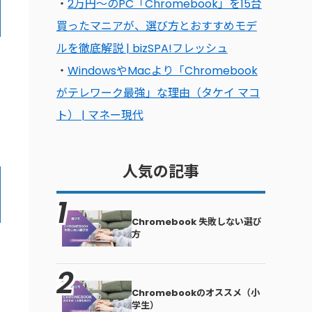
・
2万円〜のPC「Chromebook」を15台
買ったマニアが、選び方とおすすめモデ
ルを徹底解説 | bizSPA!フレッシュ
・
WindowsやMacより「Chromebook
がテレワーク最強」な理由（タケイ マコ
ト） | マネー現代
人気の記事
Chromebook 失敗しない選び
方
Chromebookのオススメ（小
学生）