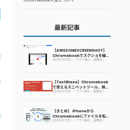
Chromebook大全について
最新記事
【AWESOMESCREENSHOT】
Chromebookでスクショを編集
2026/07/23
アプリ紹介、活用法｜
できる拡張機能
Chromebook
【TextBlaze】Chromebook
で使えるスニペットツール、無料
2026/07/23
アプリ紹介、活用法｜
で利用可能
Chromebook
と
【まとめ】 iPhoneから
Chromebookにファイルを転送
2026/07/23
アプリ紹介、活用法｜
する方法
Chromebook