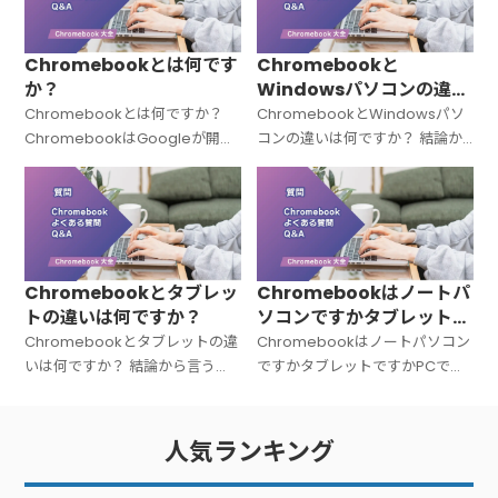
Chromebookとは何です
Chromebookと
か？
Windowsパソコンの違い
は何ですか？
Chromebookとは何ですか？
ChromebookとWindowsパソ
ChromebookはGoogleが開発
コンの違いは何ですか？ 結論か
した「Chrome OS（クローム
ら言うと、Chromebookと
OS）」を搭載したノートパソコ
Windowsパソコンは「OSが違
ンの総称です。Windowsでも
う＝中身の設計思想がまったく
Macでもない
違う」パソコンです。C
Chromebookとタブレッ
Chromebookはノートパ
トの違いは何ですか？
ソコンですかタブレットで
すかPCですか？
Chromebookとタブレットの違
Chromebookはノートパソコン
いは何ですか？ 結論から言う
ですかタブレットですかPCです
と、Chromebookは「キーボー
か？ 結論から言うと、
ド付きのノートPC」、タブレッ
Chromebookは「ノートパソコ
トは「タッチ操作中心の板型デ
ン（PC）」です。広い意味での
人気ランキング
バイス」です。文字入力が多い
PC（パーソナルコンピュータ
ー）