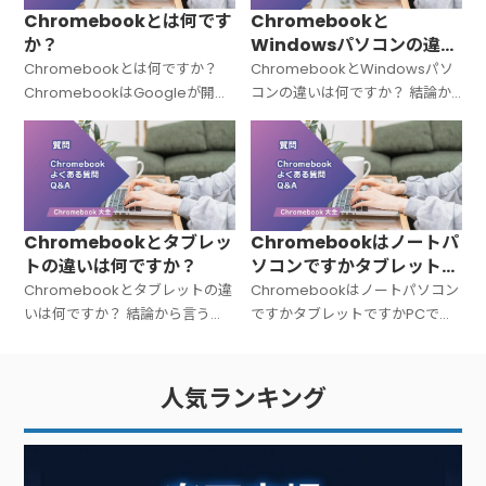
Chromebookとは何です
Chromebookと
か？
Windowsパソコンの違い
は何ですか？
Chromebookとは何ですか？
ChromebookとWindowsパソ
ChromebookはGoogleが開発
コンの違いは何ですか？ 結論か
した「Chrome OS（クローム
ら言うと、Chromebookと
OS）」を搭載したノートパソコ
Windowsパソコンは「OSが違
ンの総称です。Windowsでも
う＝中身の設計思想がまったく
Macでもない
違う」パソコンです。C
Chromebookとタブレッ
Chromebookはノートパ
トの違いは何ですか？
ソコンですかタブレットで
すかPCですか？
Chromebookとタブレットの違
Chromebookはノートパソコン
いは何ですか？ 結論から言う
ですかタブレットですかPCです
と、Chromebookは「キーボー
か？ 結論から言うと、
ド付きのノートPC」、タブレッ
Chromebookは「ノートパソコ
トは「タッチ操作中心の板型デ
ン（PC）」です。広い意味での
人気ランキング
バイス」です。文字入力が多い
PC（パーソナルコンピュータ
ー）