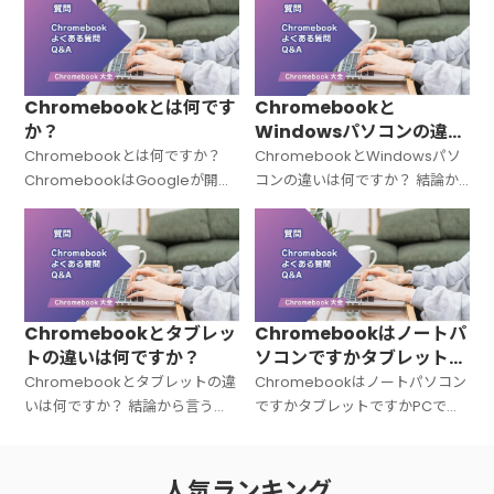
Chromebookとは何です
Chromebookと
か？
Windowsパソコンの違い
は何ですか？
Chromebookとは何ですか？
ChromebookとWindowsパソ
ChromebookはGoogleが開発
コンの違いは何ですか？ 結論か
した「Chrome OS（クローム
ら言うと、Chromebookと
OS）」を搭載したノートパソコ
Windowsパソコンは「OSが違
ンの総称です。Windowsでも
う＝中身の設計思想がまったく
Macでもない
違う」パソコンです。C
Chromebookとタブレッ
Chromebookはノートパ
トの違いは何ですか？
ソコンですかタブレットで
すかPCですか？
Chromebookとタブレットの違
Chromebookはノートパソコン
いは何ですか？ 結論から言う
ですかタブレットですかPCです
と、Chromebookは「キーボー
か？ 結論から言うと、
ド付きのノートPC」、タブレッ
Chromebookは「ノートパソコ
トは「タッチ操作中心の板型デ
ン（PC）」です。広い意味での
人気ランキング