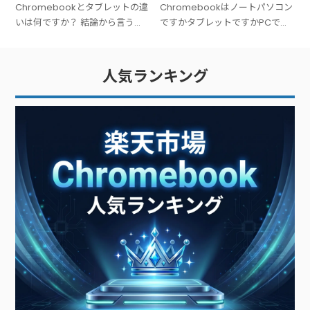
すかPCですか？
Chromebookとタブレットの違
Chromebookはノートパソコン
いは何ですか？ 結論から言う
ですかタブレットですかPCです
と、Chromebookは「キーボー
か？ 結論から言うと、
ド付きのノートPC」、タブレッ
Chromebookは「ノートパソコ
トは「タッチ操作中心の板型デ
ン（PC）」です。広い意味での
人気ランキング
バイス」です。文字入力が多い
PC（パーソナルコンピュータ
ー）