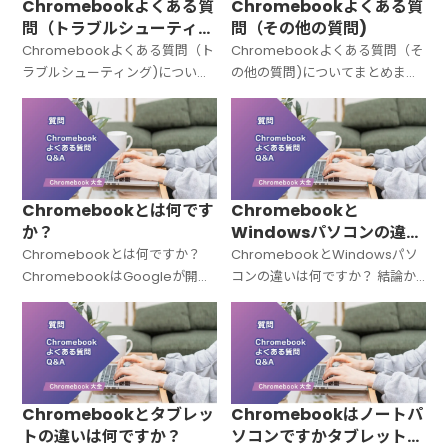
Chromebookよくある質
Chromebookよくある質
問（トラブルシューティン
問（その他の質問)
グ)
Chromebookよくある質問（ト
Chromebookよくある質問（そ
ラブルシューティング)について
の他の質問)についてまとめまし
まとめました。
た。
Chromebookとは何です
Chromebookと
か？
Windowsパソコンの違い
は何ですか？
Chromebookとは何ですか？
ChromebookとWindowsパソ
ChromebookはGoogleが開発
コンの違いは何ですか？ 結論か
した「Chrome OS（クローム
ら言うと、Chromebookと
OS）」を搭載したノートパソコ
Windowsパソコンは「OSが違
ンの総称です。Windowsでも
う＝中身の設計思想がまったく
Macでもない
違う」パソコンです。C
Chromebookとタブレッ
Chromebookはノートパ
トの違いは何ですか？
ソコンですかタブレットで