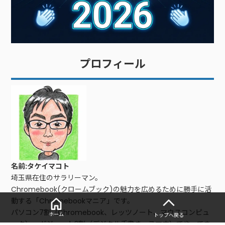
プロフィール
名前:タケイマコト
埼玉県在住のサラリーマン。
Chromebook(クロームブック)の魅力を広めるために勝手に活
動する「Chromebookマニア」です。
パソコン7割（Chromebook、レッツノート、マウスコンピュ
ホーム
トップへ戻る
ータ）、ガジェット3割（デジタル手書き、スマホ）でやってま