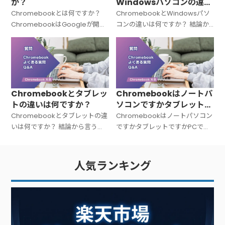
か？
Windowsパソコンの違い
は何ですか？
Chromebookとは何ですか？
ChromebookとWindowsパソ
ChromebookはGoogleが開発
コンの違いは何ですか？ 結論か
した「Chrome OS（クローム
ら言うと、Chromebookと
OS）」を搭載したノートパソコ
Windowsパソコンは「OSが違
ンの総称です。Windowsでも
う＝中身の設計思想がまったく
Macでもない
違う」パソコンです。C
Chromebookとタブレッ
Chromebookはノートパ
トの違いは何ですか？
ソコンですかタブレットで
すかPCですか？
Chromebookとタブレットの違
Chromebookはノートパソコン
いは何ですか？ 結論から言う
ですかタブレットですかPCです
と、Chromebookは「キーボー
か？ 結論から言うと、
ド付きのノートPC」、タブレッ
Chromebookは「ノートパソコ
トは「タッチ操作中心の板型デ
ン（PC）」です。広い意味での
人気ランキング
バイス」です。文字入力が多い
PC（パーソナルコンピュータ
ー）