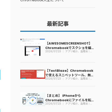
Chromebook大全について
最新記事
【AWESOMESCREENSHOT】
Chromebookでスクショを編集
2026/07/23
アプリ紹介、活用法｜
できる拡張機能
Chromebook
【TextBlaze】Chromebook
で使えるスニペットツール、無料
2026/07/23
アプリ紹介、活用法｜
で利用可能
Chromebook
【まとめ】 iPhoneから
Chromebookにファイルを転送
2026/07/23
アプリ紹介、活用法｜
する方法
Chromebook