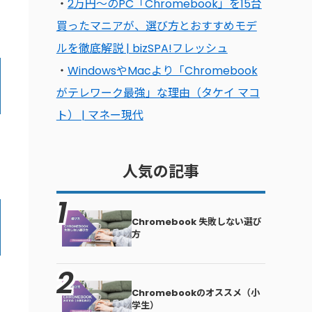
・
2万円〜のPC「Chromebook」を15台
買ったマニアが、選び方とおすすめモデ
ルを徹底解説 | bizSPA!フレッシュ
・
WindowsやMacより「Chromebook
がテレワーク最強」な理由（タケイ マコ
ト） | マネー現代
人気の記事
Chromebook 失敗しない選び
方
Chromebookのオススメ（小
学生）