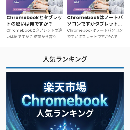
Macでもない
違う」パソコンです。C
Chromebookとタブレッ
Chromebookはノートパ
トの違いは何ですか？
ソコンですかタブレットで
すかPCですか？
Chromebookとタブレットの違
Chromebookはノートパソコン
いは何ですか？ 結論から言う
ですかタブレットですかPCです
と、Chromebookは「キーボー
か？ 結論から言うと、
ド付きのノートPC」、タブレッ
Chromebookは「ノートパソコ
トは「タッチ操作中心の板型デ
ン（PC）」です。広い意味での
人気ランキング
バイス」です。文字入力が多い
PC（パーソナルコンピュータ
ー）