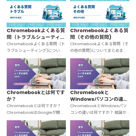
Chromebookよくある質
Chromebookよくある質
問（トラブルシューティン
問（その他の質問)
グ)
Chromebookよくある質問（ト
Chromebookよくある質問（そ
ラブルシューティング)について
の他の質問)についてまとめまし
まとめました。
た。
Chromebookとは何です
Chromebookと
か？
Windowsパソコンの違い
は何ですか？
Chromebookとは何ですか？
ChromebookとWindowsパソ
ChromebookはGoogleが開発
コンの違いは何ですか？ 結論か
した「Chrome OS（クローム
ら言うと、Chromebookと
OS）」を搭載したノートパソコ
Windowsパソコンは「OSが違
ンの総称です。Windowsでも
う＝中身の設計思想がまったく