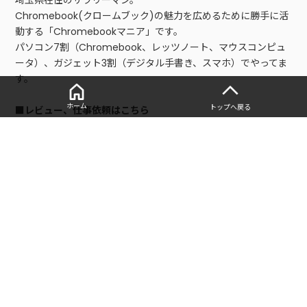
埼玉県在住のサラリーマン。
Chromebook(クロームブック)の魅力を広めるために勝手に活
動する「Chromebookマニア」です。
パソコン7割（Chromebook、レッツノート、マウスコンピュ
ータ）、ガジェット3割（デジタル手書き、スマホ）でやってま
す。
ホーム
トップへ戻る
■レビュー、仕事依頼はこちら
以下の問い合わせフォームからご連絡お願いします。
・
お問い合わせフォーム
■寄稿記事
・
2万円〜のPC「Chromebook」を15台買ったマニアが、選び
方とおすすめモデルを徹底解説 | bizSPA!フレッシュ
・
WindowsやMacより「Chromebookがテレワーク最強」な
理由（タケイ マコト） | マネー現代
人気の記事