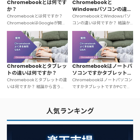
Chromebookとは何です
Chromebookと
か？
Windowsパソコンの違い
は何ですか？
Chromebookとは何ですか？
ChromebookとWindowsパソ
ChromebookはGoogleが開発
コンの違いは何ですか？ 結論か
した「Chrome OS（クローム
ら言うと、Chromebookと
OS）」を搭載したノートパソコ
Windowsパソコンは「OSが違
ンの総称です。Windowsでも
う＝中身の設計思想がまったく
Macでもない
違う」パソコンです。C
Chromebookとタブレッ
Chromebookはノートパ
トの違いは何ですか？
ソコンですかタブレットで
すかPCですか？
Chromebookとタブレットの違
Chromebookはノートパソコン
いは何ですか？ 結論から言う
ですかタブレットですかPCです
と、Chromebookは「キーボー
か？ 結論から言うと、
ド付きのノートPC」、タブレッ
Chromebookは「ノートパソコ
トは「タッチ操作中心の板型デ
ン（PC）」です。広い意味での
人気ランキング
バイス」です。文字入力が多い
PC（パーソナルコンピュータ
ー）